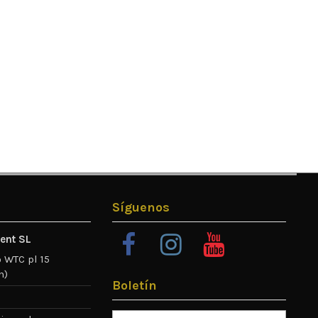
Síguenos
ent SL
 WTC pl 15
n)
Boletín