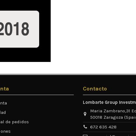
nta
Contacto
Lombarte Group Investm
nta
Maria Zambrano,31 Eº
dad
50018 Zaragoza (Spai
ial de pedidos
672 635 428
iones