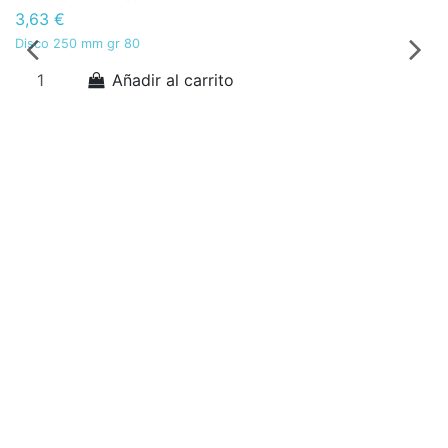
3,63 €
3
Disco 250 mm gr 80
Di
Añadir al carrito