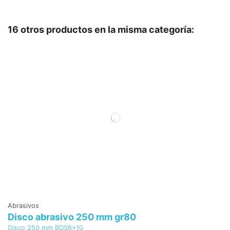
16 otros productos en la misma categoría:
Abrasivos
Ab
Disco abrasivo 250 mm gr80
D
Disco 250 mm BDS6x10
Di