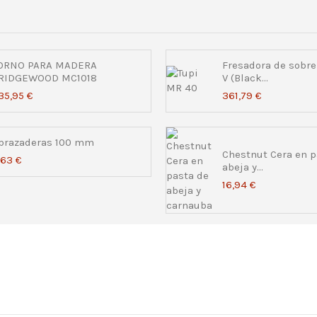
ORNO PARA MADERA
Fresadora de sob
RIDGEWOOD MC1018
V (Black...
35,95 €
361,79 €
brazaderas 100 mm
Chestnut Cera en p
,63 €
abeja y...
16,94 €