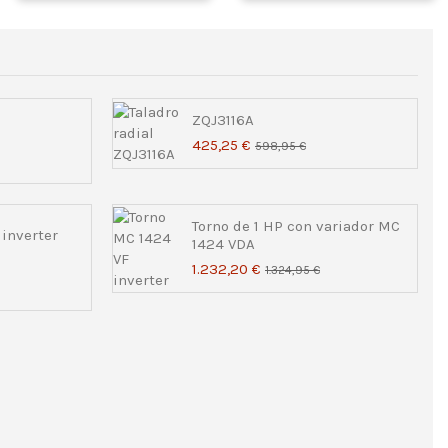
ZQJ3116A
425,25 €
598,95 €
Torno de 1 HP con variador MC
inverter
1424 VDA
1.232,20 €
1.324,95 €