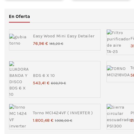
En Oferta
Easy Wood Mini Easy Detailer
F
76,96 €
145,20 €
3
T
5
BDS 6 X 10
543,41 €
603,79 €
Torno MC1424VF ( INVERTER )
P
1.800,48 €
2
1.936,00 €