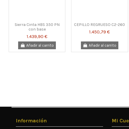
Sierra Cinta HBS 350 PN
CEPILLO REGRUESO C2-260
con base
1.450,79 €
1.439,90 €
Añadir al carrito
Añadir al carrito
Información
Mi Cue