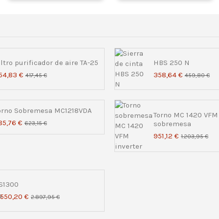
iltro purificador de aire TA-25
HBS 250 N
54,83 €
358,64 €
417,45 €
459,80 €
orno Sobremesa MC1218VDA
Torno MC 1420 VFM 
85,76 €
sobremesa
623,15 €
951,12 €
1.203,95 €
S1300
.550,20 €
2.897,95 €