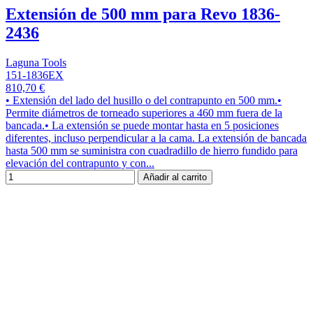
Extensión de 500 mm para Revo 1836-
2436
Laguna Tools
151-1836EX
810,70 €
• Extensión del lado del husillo o del contrapunto en 500 mm.•
Permite diámetros de torneado superiores a 460 mm fuera de la
bancada.• La extensión se puede montar hasta en 5 posiciones
diferentes, incluso perpendicular a la cama. La extensión de bancada
hasta 500 mm se suministra con cuadradillo de hierro fundido para
elevación del contrapunto y con...
Añadir al carrito