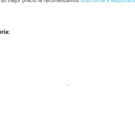
e un mejor precio le recomendamos
suscribirse a Maquinar
ría: