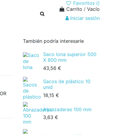
Favoritos (
)
Carrito
/
Vacío
Iniciar sesión
También podría interesarle
Saco lona superior 500
X 800 mm
43,56 €
Sacos de plástico 10
unid
DOR
18,15 €
Abrazaderas 100 mm
3,63 €