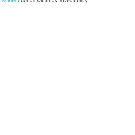
ia Madera
dónde sacamos novedades y