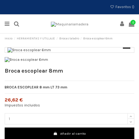
Favoritos (
)
0
Inicio
HERRAMIENTAS Y UTILLAJE
Brocas taladro
Broca escoplear 8mm
Broca escoplear 8mm
BROCA ESCOPLEAR 8 mm LT 73 mm
26,62 €
Impuestos incluidos
Añadir al carrito