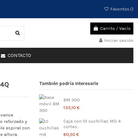
Favoritos (
)
Carrito
/
Vacío
Iniciar sesión
CONTACTO
04Q
También podría interesarle
BM 300
133,10 €
Avance
Caja con 10 cuchillas MD 4
o reforzado y
cortes...
le espiral con
60,50 €
e altura.