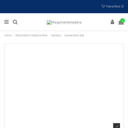
Favoritos (
)
0
Inicio
RECAMBIOS MAQUINARIA
Correas
Correa BDS 4x6