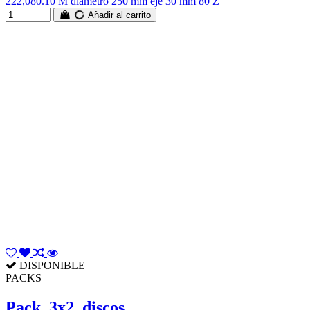
222,080.10 M diametro 250 mm eje 30 mm 80 Z
Añadir al carrito
DISPONIBLE
PACKS
Pack_3x2_discos