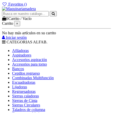
Favoritos (
)
0
Carrito
/
Vacío
Carrito
×
No hay más artículos en su carrito
Iniciar sesión
CATEGORIAS ALFAB.
Afiladoras
Aspiradores
Accesorios aspiración
Accesorios para torno
Bancos
Cepillos regrueso
Combinadas Multifunción
Escuadradoras
Lijadoras
Regruesadoras
Sierras caladoras
Sierras de Cinta
Sierras Circulares
Taladros de columna