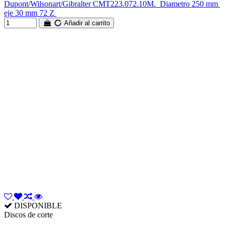
Dupont/Wilsonart/Gibralter CMT223.072.10M. Diametro 250 mm
eje 30 mm 72 Z
Añadir al carrito
DISPONIBLE
Discos de corte