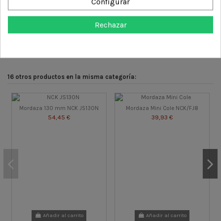
Configurar
Detalles del producto
Rechazar
Reviews (0)
16 otros productos en la misma categoría:
Mordaza 130 mm NCK JS130N
Mordaza Mini Cole NCK/FJ8
54,45 €
39,93 €
Añadir al carrito
Añadir al carrito