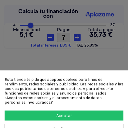
Esta tienda te pide que aceptes cookies para fines de
Descripción
rendimiento, redes sociales y publicidad. Las redes sociales y las
cookies publicitarias de terceros se utilizan para ofrecerte
funciones de redes sociales y anuncios personalizados.
¿Aceptas estas cookies y el procesamiento de datos
personales involucrados?
Mordazas para el lijado, acabado platos y cuencos
Diametro plato 125 mm
Aceptar
Sujeccion platos entre 54 y 125 mm