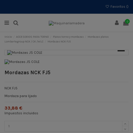
Favoritos (
)
0
Inicio
ACCESORIOS PARA TORNO
Platos torno y mordazas
Mordazas platos
Lombartegroup NCK / CK /WLC
Mordazas NCK FJ5
Mordazas NCK FJ5
NCK FJ5
Mordaza para lijado
33,88 €
Impuestos incluidos