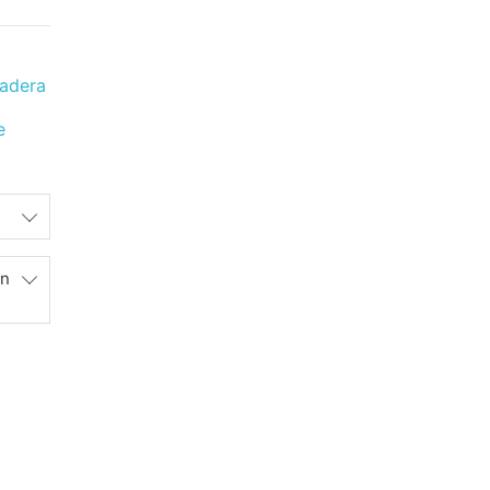
adera
e
en