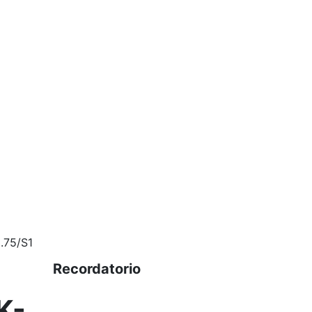
.75/S1
Recordatorio
K-