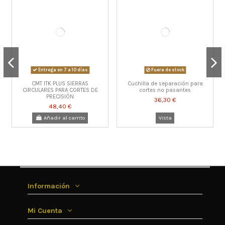
Entrega en 7 a 10 días
Fuera de stock
CMT ITK PLUS SIERRAS
Cuchilla de separación para
CIRCULARES PARA CORTES DE
cortes no pasantes
PRECISIÓN
36,30 €
48,40 €
Añadir al carrito
Vista
Información
Mi Cuenta
Fuera de stock