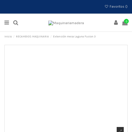
Favoritos (
)
0
Inicio
RECAMBIOS MAQUINARIA
Extensión mesa Laguna Fusion 3