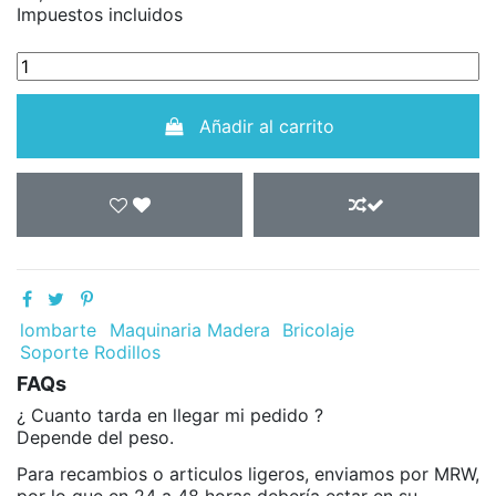
Impuestos incluidos
Añadir al carrito
lombarte
Maquinaria Madera
Bricolaje
Soporte Rodillos
FAQs
¿ Cuanto tarda en llegar mi pedido ?
Depende del peso.
Para recambios o articulos ligeros, enviamos por MRW,
por lo que en 24 a 48 horas debería estar en su