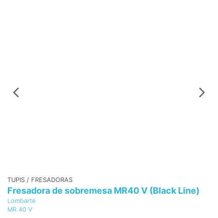
Ac
-
A
1
ES
d
TUPIS / FRESADORAS
Fresadora de sobremesa MR40 V (Black Line)
Lombarte
MR 40 V