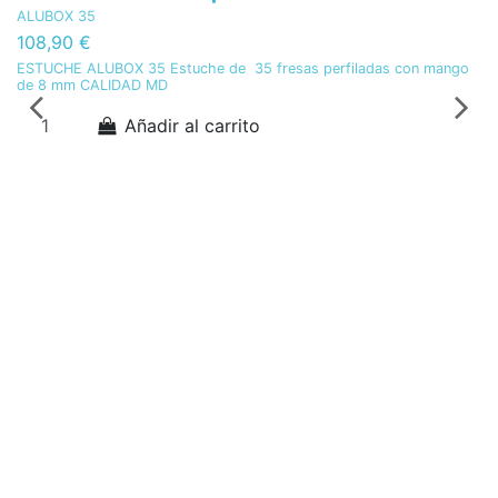
ALUBOX 35
108,90 €
ESTUCHE ALUBOX 35 Estuche de 35 fresas perfiladas con mango
de 8 mm CALIDAD MD
Añadir al carrito
TU
F
Lo
MR
3
Fr
(2
Re
mm
se