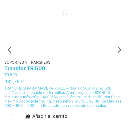
SOPORTES Y TRANSFERS
S
Transfer TR 500
T
TR 500
TR
332,75 €
3
TRANSFERS PARA MADERA Y ALUMINIO TR 500 Ancho 500
TR
mm.Transfer plegable de 9 rodillos.Altura regulable 670-940
ro
mm.Largo máx/mín: 1.400-560 mm.Diámetro rodillos 50 mm.Peso
mm
máximo soportable 130 Kg. Peso neto / bruto: 36 / 38 KgsMedidas
/ 
600 x 600 x 600 mm.Equipado con ruedas direccionables.
Añadir al carrito