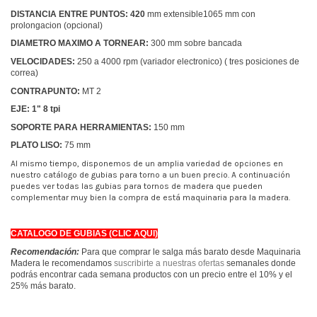
DISTANCIA ENTRE PUNTOS: 420
mm extensible1065 mm con
prolongacion (opcional)
DIAMETRO MAXIMO A TORNEAR:
300 mm sobre bancada
VELOCIDADES:
250 a 4000 rpm (variador electronico) ( tres posiciones de
correa)
CONTRAPUNTO:
MT 2
EJE: 1" 8 tpi
SOPORTE PARA HERRAMIENTAS:
150 mm
PLATO LISO:
75 mm
Al mismo tiempo, disponemos de un amplia variedad de opciones en
nuestro catálogo de gubias para torno a un buen precio. A continuación
puedes ver todas las gubias para tornos de madera que pueden
complementar muy bien la compra de está maquinaria para la madera.
CATALOGO DE GUBIAS (CLIC AQUI)
Recomendación:
Para que comprar le salga más barato desde Maquinaria
Madera le recomendamos
suscribirte a nuestras ofertas
semanales donde
podrás encontrar cada semana productos con un precio entre el 10% y el
25% más barato.