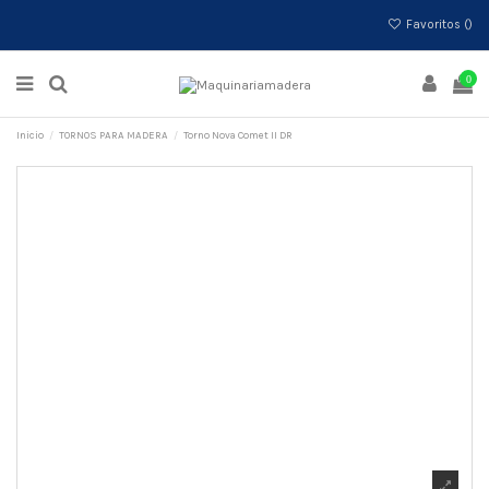
Favoritos (
)
0
Inicio
TORNOS PARA MADERA
Torno Nova Comet II DR