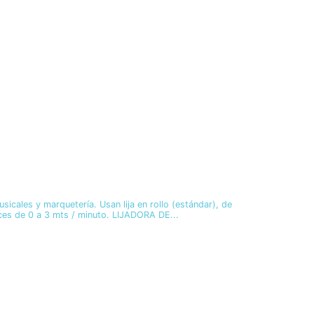
Añ
sicales y marquetería. Usan lija en rollo (estándar), de
nces de 0 a 3 mts / minuto. LIJADORA DE...