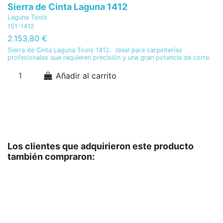
Sierra de Cinta Laguna 1412
S
Laguna Tools
La
151-1412
15
2.153,80 €
2
Sierra de Cinta Laguna Tools 1412. Ideal para carpinterías
Si
profesionales que requieren precisión y una gran potencia de corte.
co
Añadir al carrito
Los clientes que adquirieron este producto
también compraron: