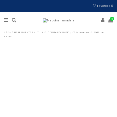
Favoritos (
)
0
Inicio
HERRAMIENTAS Y UTILLAJE
CINTA RECAMBIO
Cinta de recambio 2946 mm
x 6 mm