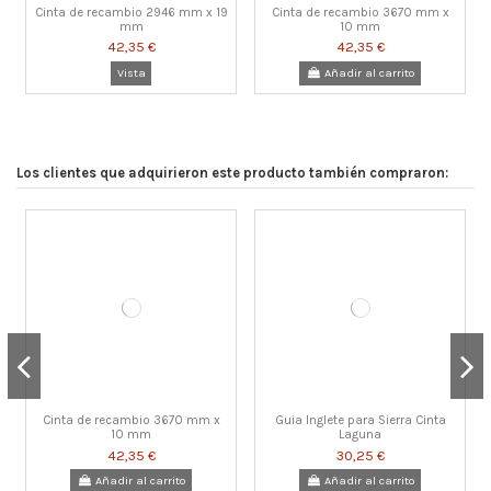
Cinta de recambio 2946 mm x 19
Cinta de recambio 3670 mm x
mm
10 mm
42,35 €
42,35 €
Vista
Añadir al carrito
Los clientes que adquirieron este producto también compraron:
Plazo Entrega Agosto 2026
Cinta de recambio 2946 mm x 16
Sierra de Cinta Laguna 1412
ASPIRADOR DC 100
Kit ruedas Laguna 1412 y 14BX
Filtro de Aire Laguna Aflux 12
Sierra de Cinta Laguna 14BX
mm
2.153,80 €
314,60 €
2.534,95 €
768,35 €
169,40 €
42,35 €
Añadir al carrito
Añadir al carrito
Añadir al carrito
Añadir al carrito
Añadir al carrito
Añadir al carrito
Cinta de recambio 3670 mm x
Guia Inglete para Sierra Cinta
10 mm
Laguna
42,35 €
30,25 €
Añadir al carrito
Añadir al carrito