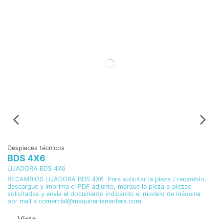
Despieces técnicos
De
BDS 4X6
S
LIJADORA BDS 4X6
DE
RECAMBIOS LIJADORA BDS 4X6 Para solicitar la pieza / recambio,
RE
descargue y imprima el PDF adjunto, marque la pieza o piezas
pi
solicitadas y envie el documento indicando el modelo de máquina
pi
por mail a comercial@maquinariamadera.com
de
Vista