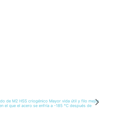
Gubias para perfila
13 mm Gubia p
A2010
26,62 €
de M2 HSS criogénico Mayor vida útil y filo mejor
A2010 Gubia perfi
n el que el acero se enfría a -185 °C después de
Añ