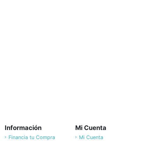
T
T
Lo
w
5
TO
es
pu
3.
VN
Información
Mi Cuenta
Financia tu Compra
Mi Cuenta