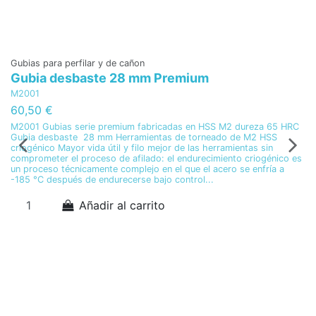
Gubias para perfilar y de cañon
Gubia desbaste 28 mm Premium
M2001
60,50 €
M2001 Gubias serie premium fabricadas en HSS M2 dureza 65 HRC
Gubia desbaste 28 mm Herramientas de torneado de M2 HSS
criogénico Mayor vida útil y filo mejor de las herramientas sin
comprometer el proceso de afilado: el endurecimiento criogénico es
un proceso técnicamente complejo en el que el acero se enfría a
-185 °C después de endurecerse bajo control...
Añadir al carrito
Gu
F
M