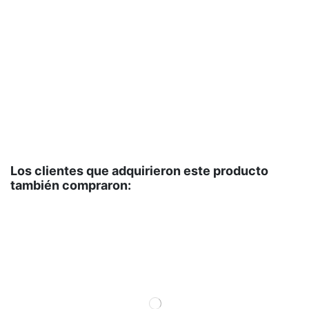
7
M2
Fo
cr
co
un
-1
Los clientes que adquirieron este producto
también compraron: