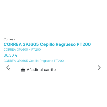
Correas
Di
CORREA 3PJ605 Cepillo Regrueso PT200
P
CORREA 3PJ605 - PT200
Pa
36,30 €
1
CORREA 3PJ605 Cepillo Regrueso PT200
Pa
Añadir al carrito