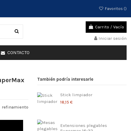
Favoritos (
)
Carrito
/
Vacío
Iniciar sesión
CONTACTO
uperMax
También podría interesarle
Stick limpiador
18,15 €
l refinamiento
Extensiones plegables
Supermax 16-32