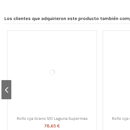
Los clientes que adquirieron este producto también com
ASPIRADOR DC 100
Rollo Lij
314,60 €
Añadir al carrito
Rollo Lija Grano 120 Laguna Supermax
Rollo Lij
78,65 €