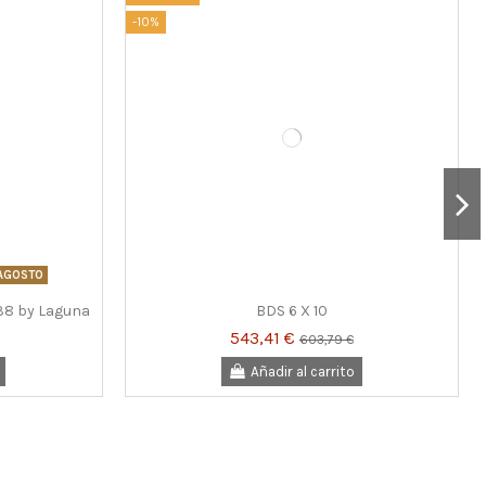
-10%
 AGOSTO
938 by Laguna
BDS 6 X 10
543,41 €
603,79 €
Añadir al carrito