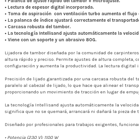
• Palanca de ajuste rápido del tambor + microajuste.
• Lectura de espesor digital incorporada.
• Toma de aspiración con ventilación turbo aumenta el flujo d
• La palanca de índice ajustará correctamente el transporta
• Carcasa robusta del tambor.
• La tecnología Intellisand ajusta automáticamente la veloci
• Viene con un soporte y un abrasivo 80G.
Lijadora de tambor diseñada por la comunidad de carpinteros.
altura rápido y preciso. Permite ajustes de altura completa, 
configuración y aumenta la productividad. La lectura digital
Precisión de lijado garantizada por una carcasa robusta del t
paralelo al cabezal de lijado, lo que hace que alinear el transp
proporcionando un movimiento de tracción en lugar de empuj
La tecnología Intellisand ajusta automáticamente la velocid
significa que no se quemará, arrancará ni dañará la pieza de t
Diseñado por profesionales para trabajos exigentes, funcionam
• Potencia (230 V): 1100 W