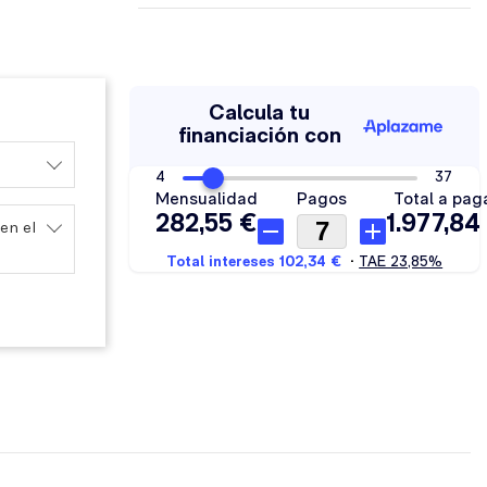
78,65 €
en el