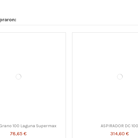
praron:
a Grano 100 Laguna Supermax
78,65 €
Añadir al carrito
a Grano 100 Laguna Supermax
ASPIRADOR DC 10
78,65 €
314,60 €