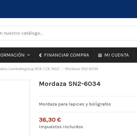
FINANCIAR COMPRA
MI CUENTA
FORMACIÓN
atos Lombartegroup NCK / CK /WLC
Mordaza SN2-6034
Mordaza SN2-6034
Mordaza para lapices y bolígrafos
36,30 €
Impuestos incluidos