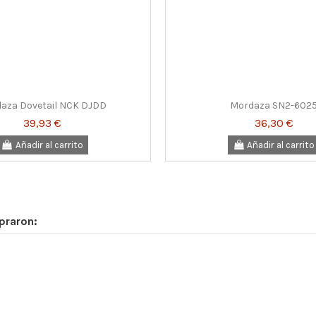
aza Dovetail NCK DJDD
Mordaza SN2-602
39,93 €
36,30 €
Añadir al carrito
Añadir al carrito
praron: