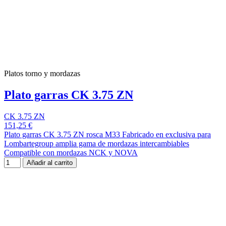
Platos torno y mordazas
Plato garras CK 3.75 ZN
CK 3.75 ZN
151,25 €
Plato garras CK 3.75 ZN rosca M33 Fabricado en exclusiva para
Lombartegroup amplia gama de mordazas intercambiables
Compatible con mordazas NCK y NOVA
Añadir al carrito