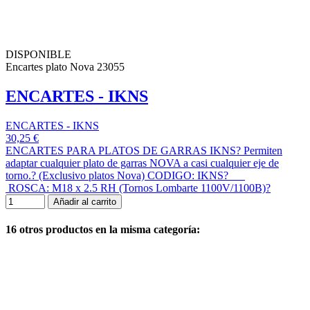
DISPONIBLE
Encartes plato Nova 23055
ENCARTES - IKNS
ENCARTES - IKNS
30,25 €
ENCARTES PARA PLATOS DE GARRAS IKNS? Permiten
adaptar cualquier plato de garras NOVA a casi cualquier eje de
torno.? (Exclusivo platos Nova) CODIGO: IKNS?
ROSCA: M18 x 2.5 RH (Tornos Lombarte 1100V/1100B)?
Añadir al carrito
16 otros productos en la misma categoría: