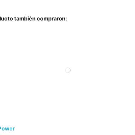
oducto también compraron:
Power