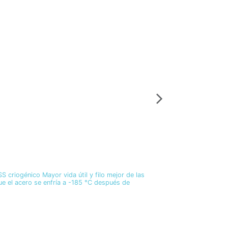
Formones
13 mm Formo
A2013
20,57 €
iogénico Mayor vida útil y filo mejor de las
A2013 Formon desb
e el acero se enfría a -185 °C después de
Añ